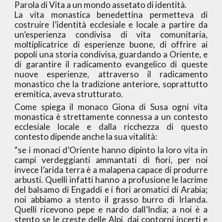
Parola di Vita a un mondo assetato di identità.
La vita monastica benedettina permetteva di
costruire l’identità ecclesiale e locale a partire da
un’esperienza condivisa di vita comunitaria,
moltiplicatrice di esperienze buone, di offrire ai
popoli una storia condivisa, guardando a Oriente, e
di garantire il radicamento evangelico di queste
nuove esperienze, attraverso il radicamento
monastico che la tradizione anteriore, soprattutto
eremitica, aveva strutturato.
Come spiega il monaco Giona di Susa ogni vita
monastica è strettamente connessa a un contesto
ecclesiale locale e dalla ricchezza di questo
contesto dipende anche la sua vitalità:
“se i monaci d’Oriente hanno dipinto la loro vita in
campi verdeggianti ammantati di fiori, per noi
invece l’arida terra è a malapena capace di produrre
arbusti. Quelli infatti hanno a profusione le lacrime
del balsamo di Engaddi e i fiori aromatici di Arabia;
noi abbiamo a stento il grasso burro di Irlanda.
Quelli ricevono pepe e nardo dall’India; a noi è a
stento se le creste delle Alpi, dai contorni incerti e