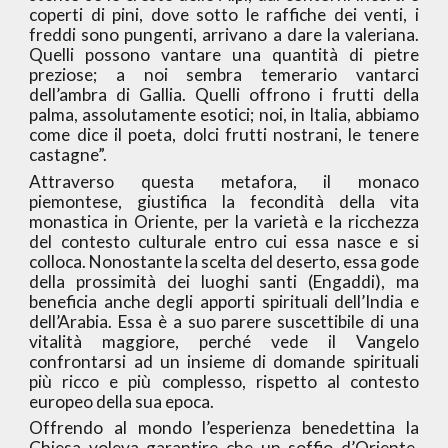
coperti di pini, dove sotto le raffiche dei venti, i
freddi sono pungenti, arrivano a dare la valeriana.
Quelli possono vantare una quantità di pietre
preziose; a noi sembra temerario vantarci
dell’ambra di Gallia. Quelli offrono i frutti della
palma, assolutamente esotici; noi, in Italia, abbiamo
come dice il poeta, dolci frutti nostrani, le tenere
castagne”.
Attraverso questa metafora, il monaco
piemontese, giustifica la fecondità della vita
monastica in Oriente, per la varietà e la ricchezza
del contesto culturale entro cui essa nasce e si
colloca. Nonostante la scelta del deserto, essa gode
della prossimità dei luoghi santi (Engaddi), ma
beneficia anche degli apporti spirituali dell’India e
dell’Arabia. Essa è a suo parere suscettibile di una
vitalità maggiore, perché vede il Vangelo
confrontarsi ad un insieme di domande spirituali
più ricco e più complesso, rispetto al contesto
europeo della sua epoca.
Offrendo al mondo l’esperienza benedettina la
Chiesa voleva garantire che un soffio d’Oriente,