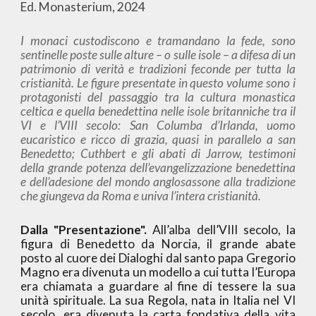
Ed. Monasterium, 2024
I monaci custodiscono e tramandano
la fede, sono
sentinelle poste sulle alture
– o sulle isole – a difesa di un
patrimonio di verità
e tradizioni feconde per tutta la
cristianità.
Le figure presentate in questo volume sono i
protagonisti del passaggio tra la cultura monastica
celtica e quella benedettina nelle isole britanniche tra il
VI e l’VIII secolo: San Columba d’Irlanda, uomo
eucaristico e ricco di grazia,
quasi in parallelo a san
Benedetto; Cuthbert e gli abati di Jarrow, testimoni
della grande potenza dell’evangelizzazione benedettina
e dell’adesione del mondo anglosassone
alla tradizione
che giungeva da Roma
e univa l’intera cristianità.
Dalla "Presentazione".
All’alba dell’VIII secolo, la
figura di Benedetto da Norcia, il grande abate
posto al cuore dei Dialoghi dal santo papa Gregorio
Magno era divenuta un modello a cui tutta l’Europa
era chiamata a guardare al fine di tessere la sua
unità spirituale. La sua Regola, nata in Italia nel VI
secolo, era divenuta la carta fondativa della vita