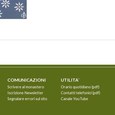
COMUNICAZIONI
UTILITA
'
Scrivere al monastero
Orario quotidiano (pdf)
Iscrizione Newsletter
Contatti telefonici (pdf)
Segnalare errori sul sito
Canale YouTube