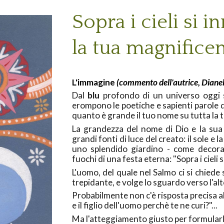
Sopra i cieli si i
l
a tua magnifice
L'immagine
(commento dell'autrice, Dianel
Dal
blu
profondo di un universo oggi 
erompono le poetiche e sapienti parole d
quanto è grande il tuo nome su tutta la t
La grandezza del nome di Dio e la sua 
grandi fonti di luce del creato: il sole e la
uno splendido giardino - come decoraz
fuochi di una festa eterna: "Sopra i cieli 
L'uomo, del quale nel Salmo ci si chiede 
trepidante, e volge lo sguardo verso l'alt
Probabilmente non c'è risposta precisa a
e il figlio dell'uomo perchè te ne curi?"...
Ma l'atteggiamento giusto per formularla 