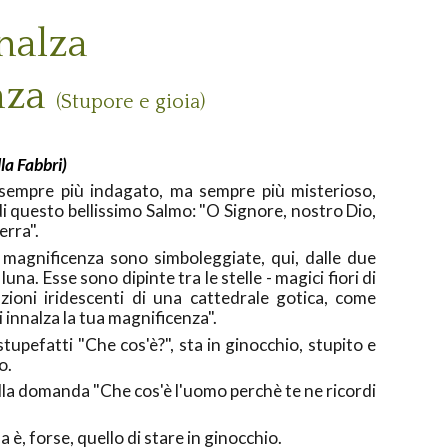
nnalza
nza
(
S
tupore e gioia)
la Fabbri)
sempre più indagato, ma sempre più misterioso,
i questo bellissimo Salmo: "O Signore, nostro Dio,
erra".
magnificenza sono simboleggiate, qui, dalle due
 luna. Esse sono dipinte tra le stelle - magici fiori di
ioni iridescenti di una cattedrale gotica, come
si innalza la tua magnificenza".
stupefatti "Che cos'è?", sta in ginocchio, stupito e
o.
lla domanda "Che cos'è l'uomo perchè te ne ricordi
è, forse, quello di stare in ginocchio.